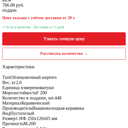
766.08 руб.
поддон
Цена указана с учётом доставки от 20 т
✓ Есть в наличии · Доставка от 5 дней
Узнать точную цену
Рассчитать количество →
Характеристики
Тип
Облицовочный кирпич
Вес, кг
2,6
Единица измерения
штуки
Морозостойкость
F 200
Количество в поддоне, шт.
448
Материал
Керамический
Производитель
Вышневолоцкая керамика
Вид
Пустотелый
Размер
1 НФ 250х120х65 мм
Прочность
М-200