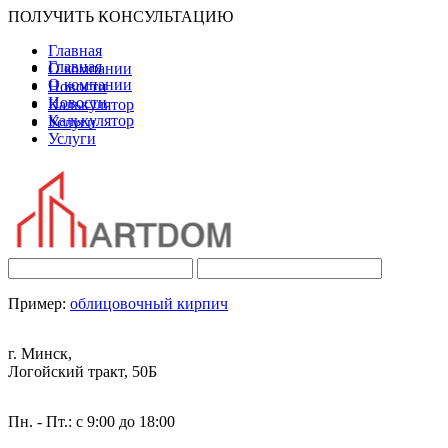
ПОЛУЧИТЬ КОНСУЛЬТАЦИЮ
Главная
Главная
О компании
О компании
Новости
Новости
Калькулятор
Калькулятор
Услуги
Услуги
Пример:
облицовочный кирпич
г. Минск,
Логойский тракт, 50Б
Пн. - Пт.: с 9:00 до 18:00