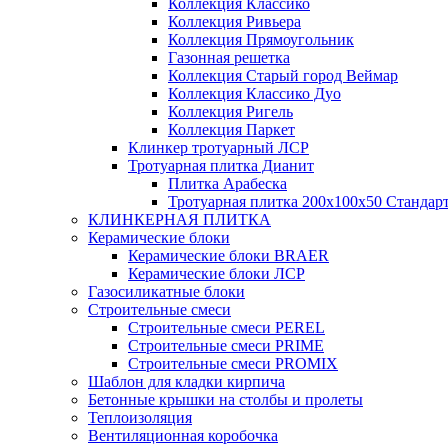
Коллекция Классико
Коллекция Ривьера
Коллекция Прямоугольник
Газонная решетка
Коллекция Старый город Веймар
Коллекция Классико Дуо
Коллекция Ригель
Коллекция Паркет
Клинкер тротуарный ЛСР
Тротуарная плитка Дианит
Плитка Арабеска
Тротуарная плитка 200х100х50 Стандар
КЛИНКЕРНАЯ ПЛИТКА
Керамические блоки
Керамические блоки BRAER
Керамические блоки ЛСР
Газосиликатные блоки
Строительные смеси
Строительные смеси PEREL
Строительные смеси PRIME
Строительные смеси PROMIX
Шаблон для кладки кирпича
Бетонные крышки на столбы и пролеты
Теплоизоляция
Вентиляционная коробочка