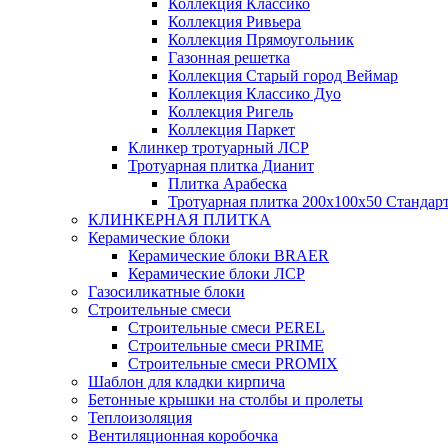
Коллекция Классико
Коллекция Ривьера
Коллекция Прямоугольник
Газонная решетка
Коллекция Старый город Веймар
Коллекция Классико Дуо
Коллекция Ригель
Коллекция Паркет
Клинкер тротуарный ЛСР
Тротуарная плитка Дианит
Плитка Арабеска
Тротуарная плитка 200х100х50 Стандар
КЛИНКЕРНАЯ ПЛИТКА
Керамические блоки
Керамические блоки BRAER
Керамические блоки ЛСР
Газосиликатные блоки
Строительные смеси
Строительные смеси PEREL
Строительные смеси PRIME
Строительные смеси PROMIX
Шаблон для кладки кирпича
Бетонные крышки на столбы и пролеты
Теплоизоляция
Вентиляционная коробочка