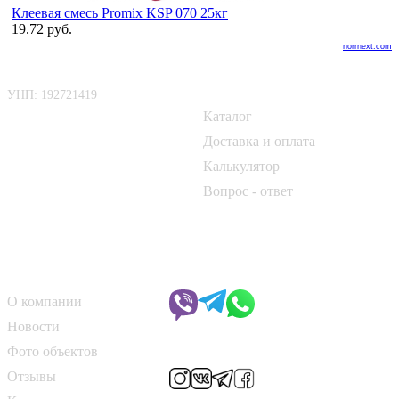
Клеевая смесь Promix KSP 070 25кг
19.72 руб.
norrnext.com
ООО «БелАртДом»
Покупателю
УНП: 192721419
Каталог
📍 г. Минск, д. Боровая, 1
Доставка и оплата
📞
+375 33 690 10 40
Калькулятор
📞
+375 29 182 50 17
Вопрос - ответ
✉️
kirpich@art-dom.by
О компании
Чат с менеджером
О компании
Новости
Мы в соцсетях
Фото объектов
Отзывы