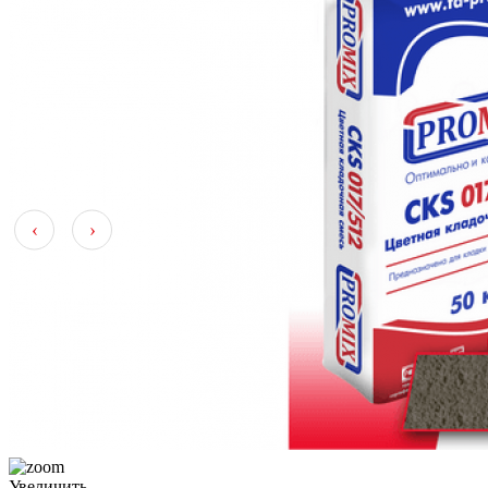
‹
›
Увеличить