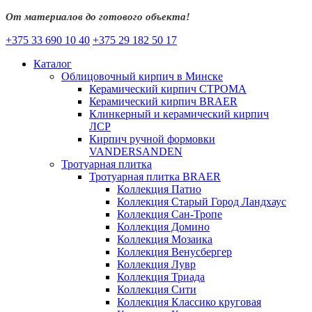
От материалов до готового объекта!
+375 33 690 10 40
+375 29 182 50 17
Каталог
Облицовочный кирпич в Минске
Керамический кирпич СТРОМА
Керамический кирпич BRAER
Клинкерный и керамический кирпич
ЛСР
Кирпич ручной формовки
VANDERSANDEN
Тротуарная плитка
Тротуарная плитка BRAER
Коллекция Патио
Коллекция Старый Город Ландхаус
Коллекция Сан-Тропе
Коллекция Домино
Коллекция Мозаика
Коллекция Венусбергер
Коллекция Лувр
Коллекция Триада
Коллекция Сити
Коллекция Классико круговая