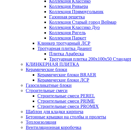
Коллекция Классико
Коллекция Ривьера
Коллекция Прямоугольник
Газонная решетка
Коллекция Старый город Веймар
Коллекция Классико Дуо
Коллекция Ригель
Коллекция Паркет
Клинкер тротуарный ЛСР
Тротуарная плитка Дианит
Плитка Арабеска
Тротуарная плитка 200х100х50 Стандар
КЛИНКЕРНАЯ ПЛИТКА
Керамические блоки
Керамические блоки BRAER
Керамические блоки ЛСР
Газосиликатные блоки
Строительные смеси
Строительные смеси PEREL
Строительные смеси PRIME
Строительные смеси PROMIX
Шаблон для кладки кирпича
Бетонные крышки на столбы и пролеты
Теплоизоляция
Вентиляционная коробочка