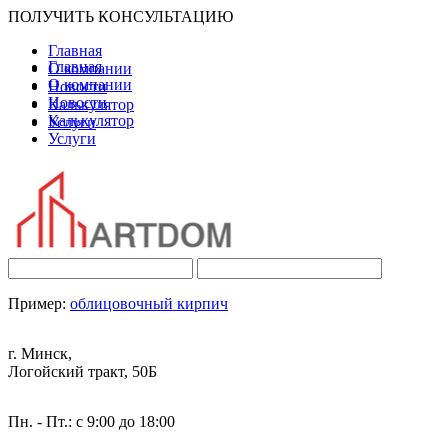
ПОЛУЧИТЬ КОНСУЛЬТАЦИЮ
Главная
Главная
О компании
О компании
Новости
Новости
Калькулятор
Калькулятор
Услуги
Услуги
Пример:
облицовочный кирпич
г. Минск,
Логойский тракт, 50Б
Пн. - Пт.: с 9:00 до 18:00