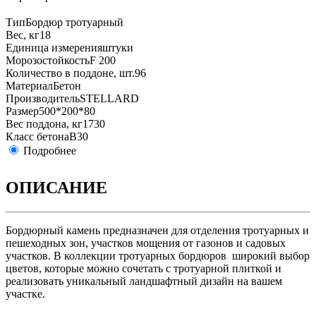
Тип
Бордюр тротуарный
Вес, кг
18
Единица измерения
штуки
Морозостойкость
F 200
Количество в поддоне, шт.
96
Материал
Бетон
Производитель
STELLARD
Размер
500*200*80
Вес поддона, кг
1730
Класс бетона
B30
Подробнее
ОПИСАНИЕ
Бордюрный камень предназначен для отделения тротуарных и
пешеходных зон, участков мощения от газонов и садовых
участков. В коллекции тротуарных бордюров широкий выбор
цветов, которые можно сочетать с тротуарной плиткой и
реализовать уникальный ландшафтный дизайн на вашем
участке.