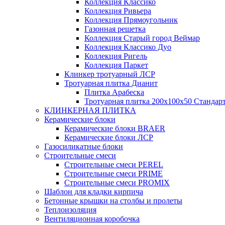
Коллекция Классико
Коллекция Ривьера
Коллекция Прямоугольник
Газонная решетка
Коллекция Старый город Веймар
Коллекция Классико Дуо
Коллекция Ригель
Коллекция Паркет
Клинкер тротуарный ЛСР
Тротуарная плитка Дианит
Плитка Арабеска
Тротуарная плитка 200х100х50 Стандар
КЛИНКЕРНАЯ ПЛИТКА
Керамические блоки
Керамические блоки BRAER
Керамические блоки ЛСР
Газосиликатные блоки
Строительные смеси
Строительные смеси PEREL
Строительные смеси PRIME
Строительные смеси PROMIX
Шаблон для кладки кирпича
Бетонные крышки на столбы и пролеты
Теплоизоляция
Вентиляционная коробочка