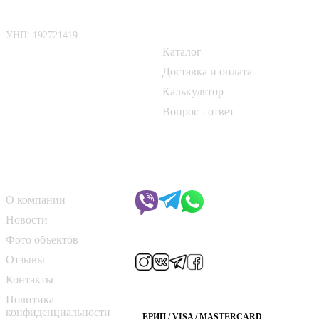
ООО «БелАртДом»
Покупателю
УНП: 192721419
Каталог
📍 г. Минск, д. Боровая, 1
Доставка и оплата
📞
+375 33 690 10 40
Калькулятор
📞
+375 29 182 50 17
Вопрос - ответ
✉️
kirpich@art-dom.by
О компании
Чат с менеджером
О компании
Новости
Мы в соцсетях
Фото объектов
Отзывы
Контакты
Способы оплаты
Политика
конфиденциальности
ЕРИП / VISA / MASTERCARD