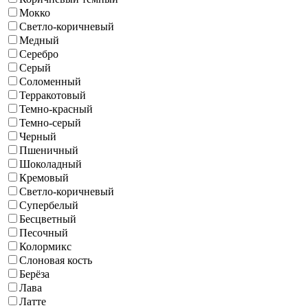
Мокко
Светло-коричневый
Медный
Серебро
Серый
Соломенный
Терракотовый
Темно-красный
Темно-серый
Черный
Пшеничный
Шоколадный
Кремовый
Светло-коричневый
Супербелый
Бесцветный
Песочный
Колормикс
Слоновая кость
Берёза
Лава
Латте