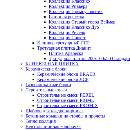
Коллекция Классико
Коллекция Ривьера
Коллекция Прямоугольник
Газонная решетка
Коллекция Старый город Веймар
Коллекция Классико Дуо
Коллекция Ригель
Коллекция Паркет
Клинкер тротуарный ЛСР
Тротуарная плитка Дианит
Плитка Арабеска
Тротуарная плитка 200х100х50 Стандар
КЛИНКЕРНАЯ ПЛИТКА
Керамические блоки
Керамические блоки BRAER
Керамические блоки ЛСР
Газосиликатные блоки
Строительные смеси
Строительные смеси PEREL
Строительные смеси PRIME
Строительные смеси PROMIX
Шаблон для кладки кирпича
Бетонные крышки на столбы и пролеты
Теплоизоляция
Вентиляционная коробочка