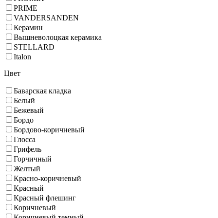
PRIME
VANDERSANDEN
Керамин
Вышневолоцкая керамика
STELLARD
Italon
Цвет
Баварская кладка
Белый
Бежевый
Бордо
Бордово-коричневый
Глосса
Грифель
Горчичный
Желтый
Красно-коричневый
Красный
Красный флешинг
Коричневый
Коричневый темный