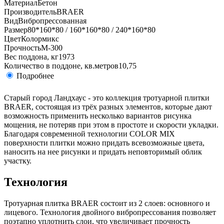
Материал
Бетон
Производитель
BRAER
Вид
Вибропрессованная
Размер
80*160*80 / 160*160*80 / 240*160*80
Цвет
Колормикс
Прочность
М-300
Вес поддона, кг
1973
Количество в поддоне, кв.метров
10,75
Подробнее
Старый город Ландхаус - это коллекция тротуарной плитки
BRAER, состоящая из трёх разных элементов, которые дают
возможность применить несколько вариантов рисунка
мощения, не потеряв при этом в простоте и скорости укладки.
Благодаря современной технологии COLOR MIX
поверхности плитки можно придать всевозможные цвета,
наносить на нее рисунки и придать неповторимый облик
участку.
Технология
Тротуарная плитка BRAER состоит из 2 слоев: основного и
лицевого. Технология двойного вибропрессования позволяет
поэтапно уплотнить слои, что увеличивает прочность