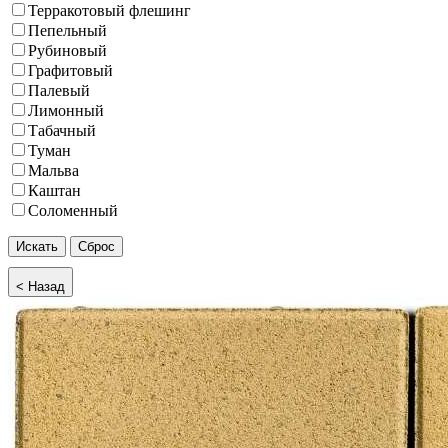
Терракотовый флешинг
Пепельный
Рубиновый
Графитовый
Палевый
Лимонный
Табачный
Туман
Мальва
Каштан
Соломенный