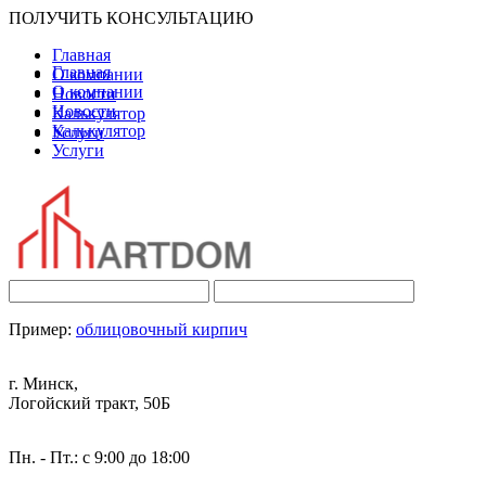
ПОЛУЧИТЬ КОНСУЛЬТАЦИЮ
Главная
Главная
О компании
О компании
Новости
Новости
Калькулятор
Калькулятор
Услуги
Услуги
Пример:
облицовочный кирпич
г. Минск,
Логойский тракт, 50Б
Пн. - Пт.: с 9:00 до 18:00