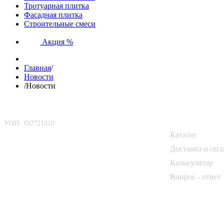
Тротуарная плитка
Фасадная плитка
Строительные смеси
Акция %
Главная
/
Новости
/
Новости
ООО «БелАртДом»
Покупателю
УНП: 192721419
Каталог
📍 г. Минск, Логойский тракт, 50Б
Доставка и опл
📞
+375 33 690 10 40
Калькулятор
📞
+375 29 182 50 17
Вопрос - ответ
✉️
kirpich@art-dom.by