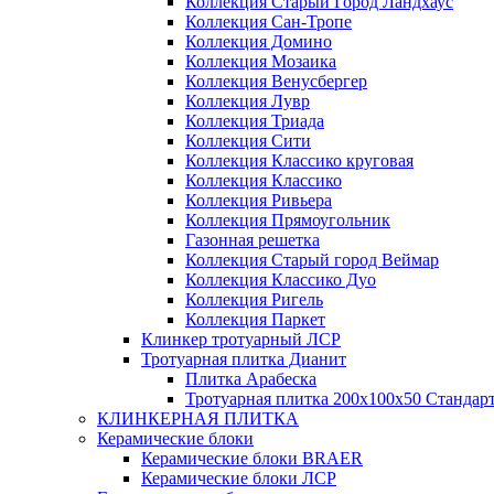
Коллекция Старый Город Ландхаус
Коллекция Сан-Тропе
Коллекция Домино
Коллекция Мозаика
Коллекция Венусбергер
Коллекция Лувр
Коллекция Триада
Коллекция Сити
Коллекция Классико круговая
Коллекция Классико
Коллекция Ривьера
Коллекция Прямоугольник
Газонная решетка
Коллекция Старый город Веймар
Коллекция Классико Дуо
Коллекция Ригель
Коллекция Паркет
Клинкер тротуарный ЛСР
Тротуарная плитка Дианит
Плитка Арабеска
Тротуарная плитка 200х100х50 Стандар
КЛИНКЕРНАЯ ПЛИТКА
Керамические блоки
Керамические блоки BRAER
Керамические блоки ЛСР