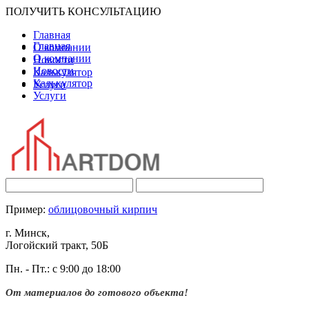
ПОЛУЧИТЬ КОНСУЛЬТАЦИЮ
Главная
Главная
О компании
О компании
Новости
Новости
Калькулятор
Калькулятор
Услуги
Услуги
Пример:
облицовочный кирпич
г. Минск,
Логойский тракт, 50Б
Пн. - Пт.: с 9:00 до 18:00
От материалов до готового объекта!