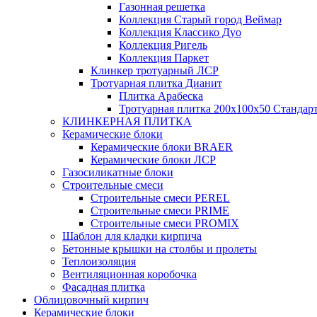
Газонная решетка
Коллекция Старый город Веймар
Коллекция Классико Дуо
Коллекция Ригель
Коллекция Паркет
Клинкер тротуарный ЛСР
Тротуарная плитка Дианит
Плитка Арабеска
Тротуарная плитка 200х100х50 Стандар
КЛИНКЕРНАЯ ПЛИТКА
Керамические блоки
Керамические блоки BRAER
Керамические блоки ЛСР
Газосиликатные блоки
Строительные смеси
Строительные смеси PEREL
Строительные смеси PRIME
Строительные смеси PROMIX
Шаблон для кладки кирпича
Бетонные крышки на столбы и пролеты
Теплоизоляция
Вентиляционная коробочка
Фасадная плитка
Облицовочный кирпич
Керамические блоки