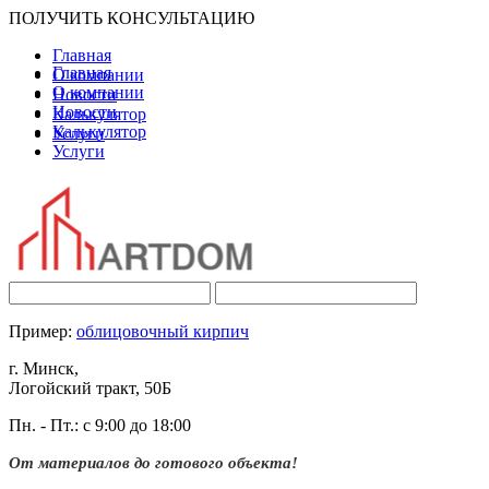
ПОЛУЧИТЬ КОНСУЛЬТАЦИЮ
Главная
Главная
О компании
О компании
Новости
Новости
Калькулятор
Калькулятор
Услуги
Услуги
Пример:
облицовочный кирпич
г. Минск,
Логойский тракт, 50Б
Пн. - Пт.: с 9:00 до 18:00
От материалов до готового объекта!