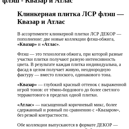
флэш - Квазар и Атлас
Клинкерная плитка ЛСР флэш —
Квазар и Атлас
В ассортименте клинкерной плитки ЛСР ДЕКОР —
пополнение: две новые коллекции флэш-обжига,
«Квазар»
и
«Атлас»
.
Флэш — это технология обжига, при которой разные
участки плитки получают разную интенсивность
цвета. В результате каждая плитка индивидуальна, а
фасад в целом получает живую, неоднородную
фактуру — вместо плоского, одинакового тона.
«Квазар»
— глубокий красный оттенок с выраженной
игрой тонов: от тёмно-бордового до более светлого
терракотового в пределах одной плитки.
«Атлас»
— насыщенный коричневый микс, более
сдержанный и ровный по сравнению с «Квазаром»,
без резкой контрастности.
Обе коллекции выпускаются в формате ДЕКОР —