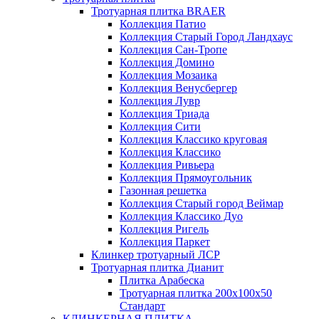
Тротуарная плитка BRAER
Коллекция Патио
Коллекция Старый Город Ландхаус
Коллекция Сан-Тропе
Коллекция Домино
Коллекция Мозаика
Коллекция Венусбергер
Коллекция Лувр
Коллекция Триада
Коллекция Сити
Коллекция Классико круговая
Коллекция Классико
Коллекция Ривьера
Коллекция Прямоугольник
Газонная решетка
Коллекция Старый город Веймар
Коллекция Классико Дуо
Коллекция Ригель
Коллекция Паркет
Клинкер тротуарный ЛСР
Тротуарная плитка Дианит
Плитка Арабеска
Тротуарная плитка 200х100х50
Стандарт
КЛИНКЕРНАЯ ПЛИТКА