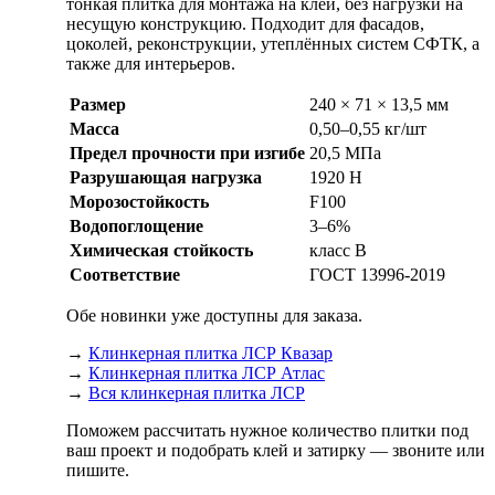
тонкая плитка для монтажа на клей, без нагрузки на
несущую конструкцию. Подходит для фасадов,
цоколей, реконструкции, утеплённых систем СФТК, а
также для интерьеров.
Размер
240 × 71 × 13,5 мм
Масса
0,50–0,55 кг/шт
Предел прочности при изгибе
20,5 МПа
Разрушающая нагрузка
1920 Н
Морозостойкость
F100
Водопоглощение
3–6%
Химическая стойкость
класс В
Соответствие
ГОСТ 13996-2019
Обе новинки уже доступны для заказа.
→
Клинкерная плитка ЛСР Квазар
→
Клинкерная плитка ЛСР Атлас
→
Вся клинкерная плитка ЛСР
Поможем рассчитать нужное количество плитки под
ваш проект и подобрать клей и затирку — звоните или
пишите.