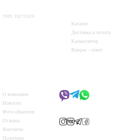
ООО «БелАртДом»
Покупателю
УНП: 192721419
Каталог
📍 г. Минск, Логойский тракт,
50Б
Доставка и оплата
Калькулятор
📞
+375 33 690 10 40
Вопрос - ответ
📞
+375 29 182 50 17
✉️
kirpich@art-dom.by
О компании
Чат с менеджером
О компании
Новости
Мы в соцсетях
Фото объектов
Отзывы
Контакты
Способы оплаты
Политика