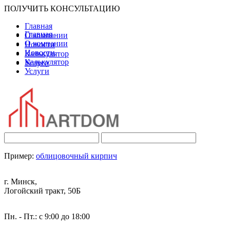
ПОЛУЧИТЬ КОНСУЛЬТАЦИЮ
Главная
Главная
О компании
О компании
Новости
Новости
Калькулятор
Калькулятор
Услуги
Услуги
Пример:
облицовочный кирпич
г. Минск,
Логойский тракт, 50Б
Пн. - Пт.: с 9:00 до 18:00