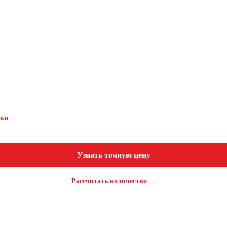
дки
Узнать точную цену
Рассчитать количество →