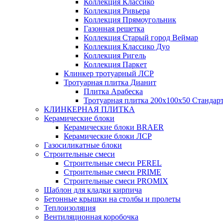
Коллекция Классико
Коллекция Ривьера
Коллекция Прямоугольник
Газонная решетка
Коллекция Старый город Веймар
Коллекция Классико Дуо
Коллекция Ригель
Коллекция Паркет
Клинкер тротуарный ЛСР
Тротуарная плитка Дианит
Плитка Арабеска
Тротуарная плитка 200х100х50 Стандар
КЛИНКЕРНАЯ ПЛИТКА
Керамические блоки
Керамические блоки BRAER
Керамические блоки ЛСР
Газосиликатные блоки
Строительные смеси
Строительные смеси PEREL
Строительные смеси PRIME
Строительные смеси PROMIX
Шаблон для кладки кирпича
Бетонные крышки на столбы и пролеты
Теплоизоляция
Вентиляционная коробочка