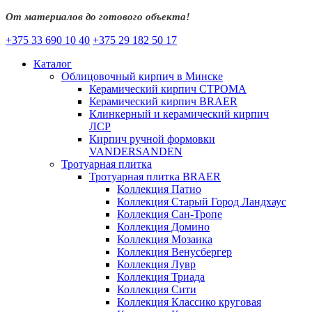
От материалов до готового объекта!
+375 33 690 10 40
+375 29 182 50 17
Каталог
Облицовочный кирпич в Минске
Керамический кирпич СТРОМА
Керамический кирпич BRAER
Клинкерный и керамический кирпич
ЛСР
Кирпич ручной формовки
VANDERSANDEN
Тротуарная плитка
Тротуарная плитка BRAER
Коллекция Патио
Коллекция Старый Город Ландхаус
Коллекция Сан-Тропе
Коллекция Домино
Коллекция Мозаика
Коллекция Венусбергер
Коллекция Лувр
Коллекция Триада
Коллекция Сити
Коллекция Классико круговая