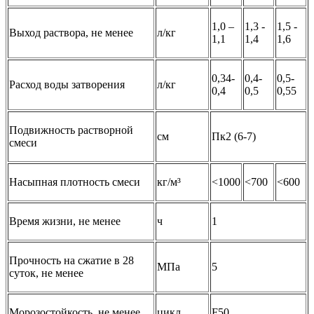
1,0 –
1,3 -
1,5 -
Выход раствора, не менее
л/кг
1,1
1,4
1,6
0,34-
0,4-
0,5-
Расход воды затворения
л/кг
0,4
0,5
0,55
Подвижность растворной
см
Пк2 (6-7)
смеси
Насыпная плотность смеси
кг/м³
<1000
<700
<600
Время жизни, не менее
ч
1
Прочность на сжатие в 28
МПа
5
суток, не менее
Морозостойкость, не менее
цикл
F50