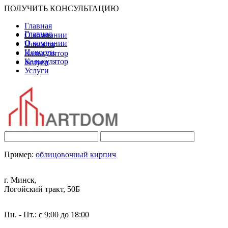
ПОЛУЧИТЬ КОНСУЛЬТАЦИЮ
Главная
Главная
О компании
О компании
Новости
Новости
Калькулятор
Калькулятор
Услуги
Услуги
Пример:
облицовочный кирпич
г. Минск,
Логойский тракт, 50Б
Пн. - Пт.: с 9:00 до 18:00