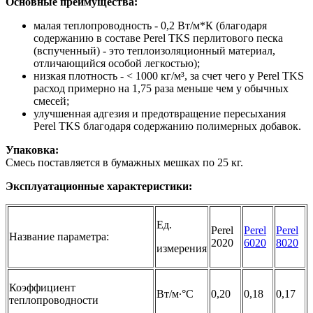
Основные преимущества:
малая теплопроводность - 0,2 Вт/м*К (благодаря
содержанию в составе Perel TKS перлитового песка
(вспученный) - это теплоизоляционный материал,
отличающийся особой легкостью);
низкая плотность - < 1000 кг/м³, за счет чего у Perel TKS
расход примерно на 1,75 раза меньше чем у обычных
смесей;
улучшенная адгезия и предотвращение пересыхания
Perel TKS благодаря содержанию полимерных добавок.
Упаковка:
Смесь поставляется в бумажных мешках по 25 кг.
Эксплуатационные характеристики:
Ед.
Perel
Perel
Perel
Название параметра:
2020
6020
8020
измерения
Коэффициент
Вт/м∙°С
0,20
0,18
0,17
теплопроводности