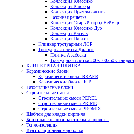
Коллекция Классико
Коллекция Ривьера
Коллекция Прямоугольник
Газонная решетка
Коллекция Старый город Веймар
Коллекция Классико Дуо
Коллекция Ригель
Коллекция Паркет
Клинкер тротуарный ЛСР
Тротуарная плитка Дианит
Плитка Арабеска
Тротуарная плитка 200х100х50 Стандар
КЛИНКЕРНАЯ ПЛИТКА
Керамические блоки
Керамические блоки BRAER
Керамические блоки ЛСР
Газосиликатные блоки
Строительные смеси
Строительные смеси PEREL
Строительные смеси PRIME
Строительные смеси PROMIX
Шаблон для кладки кирпича
Бетонные крышки на столбы и пролеты
Теплоизоляция
Вентиляционная коробочка