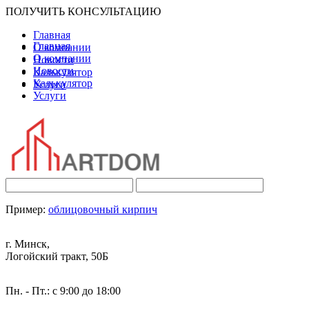
ПОЛУЧИТЬ КОНСУЛЬТАЦИЮ
Главная
Главная
О компании
О компании
Новости
Новости
Калькулятор
Калькулятор
Услуги
Услуги
Пример:
облицовочный кирпич
г. Минск,
Логойский тракт, 50Б
Пн. - Пт.: с 9:00 до 18:00