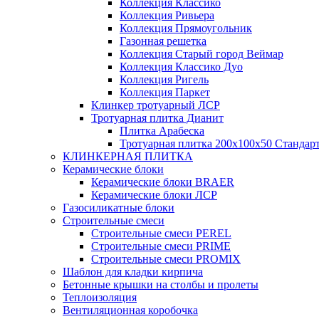
Коллекция Классико
Коллекция Ривьера
Коллекция Прямоугольник
Газонная решетка
Коллекция Старый город Веймар
Коллекция Классико Дуо
Коллекция Ригель
Коллекция Паркет
Клинкер тротуарный ЛСР
Тротуарная плитка Дианит
Плитка Арабеска
Тротуарная плитка 200х100х50 Стандар
КЛИНКЕРНАЯ ПЛИТКА
Керамические блоки
Керамические блоки BRAER
Керамические блоки ЛСР
Газосиликатные блоки
Строительные смеси
Строительные смеси PEREL
Строительные смеси PRIME
Строительные смеси PROMIX
Шаблон для кладки кирпича
Бетонные крышки на столбы и пролеты
Теплоизоляция
Вентиляционная коробочка