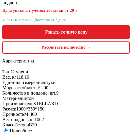
поддон
Цена указана с учётом доставки от 20 т
✓ Есть в наличии · Доставка от 5 дней
Узнать точную цену
Рассчитать количество →
Характеристики
Тип
Ступени
Вес, кг
118,10
Единица измерения
штуки
Морозостойкость
F 200
Количество в поддоне, шт.
9
Материал
Бетон
Производитель
STELLARD
Размер
1000*350*150
Прочность
М-400
Вес поддона, кг
1062
Класс бетона
B30
Подробнее