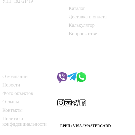
УНП: 192721419
Каталог
📍 г. Минск, Логойский тракт,
50Б
Доставка и оплата
Калькулятор
📞
+375 33 690 10 40
Вопрос - ответ
📞
+375 29 182 50 17
✉️
kirpich@art-dom.by
О компании
Чат с менеджером
О компании
Новости
Мы в соцсетях
Фото объектов
Отзывы
Контакты
Способы оплаты
Политика
конфиденциальности
ЕРИП / VISA / MASTERCARD