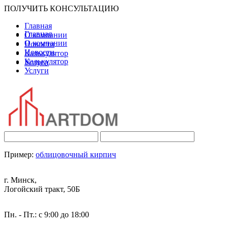
ПОЛУЧИТЬ КОНСУЛЬТАЦИЮ
Главная
Главная
О компании
О компании
Новости
Новости
Калькулятор
Калькулятор
Услуги
Услуги
Пример:
облицовочный кирпич
г. Минск,
Логойский тракт, 50Б
Пн. - Пт.: с 9:00 до 18:00