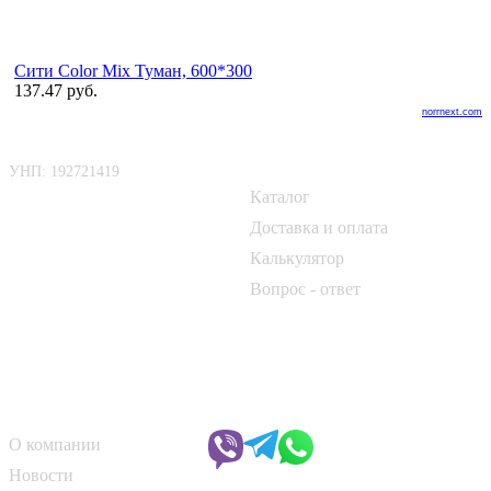
Сити Color Mix Туман, 600*300
137.47 руб.
norrnext.com
ООО «БелАртДом»
Покупателю
УНП: 192721419
Каталог
📍 г. Минск, Логойский тракт,
50Б
Доставка и оплата
Калькулятор
📞
+375 33 690 10 40
Вопрос - ответ
📞
+375 29 182 50 17
✉️
kirpich@art-dom.by
О компании
Чат с менеджером
О компании
Новости