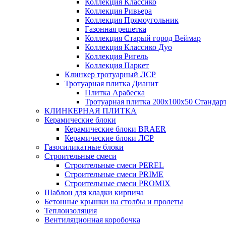
Коллекция Классико
Коллекция Ривьера
Коллекция Прямоугольник
Газонная решетка
Коллекция Старый город Веймар
Коллекция Классико Дуо
Коллекция Ригель
Коллекция Паркет
Клинкер тротуарный ЛСР
Тротуарная плитка Дианит
Плитка Арабеска
Тротуарная плитка 200х100х50 Стандар
КЛИНКЕРНАЯ ПЛИТКА
Керамические блоки
Керамические блоки BRAER
Керамические блоки ЛСР
Газосиликатные блоки
Строительные смеси
Строительные смеси PEREL
Строительные смеси PRIME
Строительные смеси PROMIX
Шаблон для кладки кирпича
Бетонные крышки на столбы и пролеты
Теплоизоляция
Вентиляционная коробочка