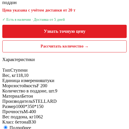
поддон
Цена указана с учётом доставки от 20 т
✓ Есть в наличии · Доставка от 5 дней
Узнать точную цену
Рассчитать количество →
Характеристики
Тип
Ступени
Вес, кг
118,10
Единица измерения
штуки
Морозостойкость
F 200
Количество в поддоне, шт.
9
Материал
Бетон
Производитель
STELLARD
Размер
1000*350*150
Прочность
М-400
Вес поддона, кг
1062
Класс бетона
B30
Подробнее