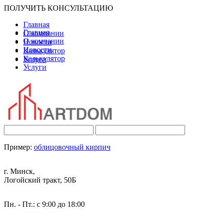
ПОЛУЧИТЬ КОНСУЛЬТАЦИЮ
Главная
Главная
О компании
О компании
Новости
Новости
Калькулятор
Калькулятор
Услуги
Услуги
Пример:
облицовочный кирпич
г. Минск,
Логойский тракт, 50Б
Пн. - Пт.: с 9:00 до 18:00