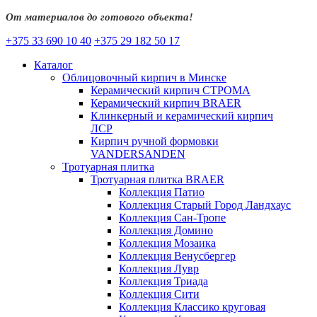
От материалов до готового объекта!
+375 33 690 10 40
+375 29 182 50 17
Каталог
Облицовочный кирпич в Минске
Керамический кирпич СТРОМА
Керамический кирпич BRAER
Клинкерный и керамический кирпич
ЛСР
Кирпич ручной формовки
VANDERSANDEN
Тротуарная плитка
Тротуарная плитка BRAER
Коллекция Патио
Коллекция Старый Город Ландхаус
Коллекция Сан-Тропе
Коллекция Домино
Коллекция Мозаика
Коллекция Венусбергер
Коллекция Лувр
Коллекция Триада
Коллекция Сити
Коллекция Классико круговая