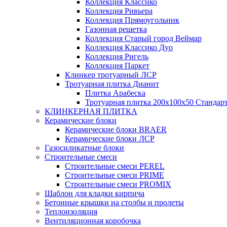
Коллекция Классико
Коллекция Ривьера
Коллекция Прямоугольник
Газонная решетка
Коллекция Старый город Веймар
Коллекция Классико Дуо
Коллекция Ригель
Коллекция Паркет
Клинкер тротуарный ЛСР
Тротуарная плитка Дианит
Плитка Арабеска
Тротуарная плитка 200х100х50 Стандар
КЛИНКЕРНАЯ ПЛИТКА
Керамические блоки
Керамические блоки BRAER
Керамические блоки ЛСР
Газосиликатные блоки
Строительные смеси
Строительные смеси PEREL
Строительные смеси PRIME
Строительные смеси PROMIX
Шаблон для кладки кирпича
Бетонные крышки на столбы и пролеты
Теплоизоляция
Вентиляционная коробочка