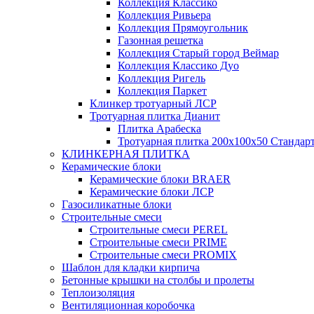
Коллекция Классико
Коллекция Ривьера
Коллекция Прямоугольник
Газонная решетка
Коллекция Старый город Веймар
Коллекция Классико Дуо
Коллекция Ригель
Коллекция Паркет
Клинкер тротуарный ЛСР
Тротуарная плитка Дианит
Плитка Арабеска
Тротуарная плитка 200х100х50 Стандар
КЛИНКЕРНАЯ ПЛИТКА
Керамические блоки
Керамические блоки BRAER
Керамические блоки ЛСР
Газосиликатные блоки
Строительные смеси
Строительные смеси PEREL
Строительные смеси PRIME
Строительные смеси PROMIX
Шаблон для кладки кирпича
Бетонные крышки на столбы и пролеты
Теплоизоляция
Вентиляционная коробочка