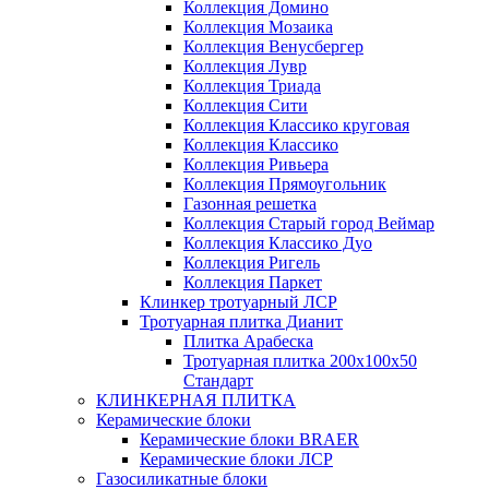
Коллекция Домино
Коллекция Мозаика
Коллекция Венусбергер
Коллекция Лувр
Коллекция Триада
Коллекция Сити
Коллекция Классико круговая
Коллекция Классико
Коллекция Ривьера
Коллекция Прямоугольник
Газонная решетка
Коллекция Старый город Веймар
Коллекция Классико Дуо
Коллекция Ригель
Коллекция Паркет
Клинкер тротуарный ЛСР
Тротуарная плитка Дианит
Плитка Арабеска
Тротуарная плитка 200х100х50
Стандарт
КЛИНКЕРНАЯ ПЛИТКА
Керамические блоки
Керамические блоки BRAER
Керамические блоки ЛСР
Газосиликатные блоки