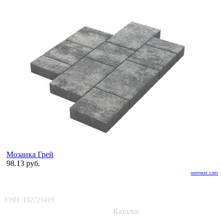
Мозаика Грей
98.13 руб.
norrnext.com
ООО «БелАртДом»
Покупателю
УНП: 192721419
Каталог
📍 г. Минск, Логойский тракт,