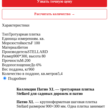
Узнать точную цену
Рассчитать количество →
Характеристики
Тип
Тротуарная плитка
Единица измерения
м. кв.
Морозостойкость
F 100
Материал
Бетон
Производитель
STELLARD
Размер
900*300, высота 80
Прочность
М-200
Водопоглощение
До 6%
Вес поддона, кг
960
Количество в поддоне, кв.метров
5,4
Подробнее
Коллекция Патио XL — тротуарная плитка
Stellard для садовых дорожек и патио
Патио XL
— крупноформатная шаговая плитка
Stellard размером 900×300 мм. Одна плитка занимает