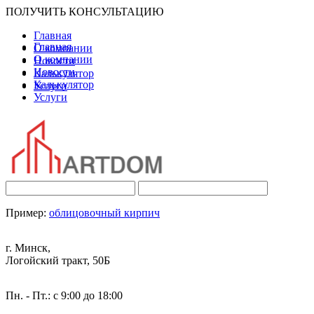
ПОЛУЧИТЬ КОНСУЛЬТАЦИЮ
Главная
Главная
О компании
О компании
Новости
Новости
Калькулятор
Калькулятор
Услуги
Услуги
Пример:
облицовочный кирпич
г. Минск,
Логойский тракт, 50Б
Пн. - Пт.: с 9:00 до 18:00