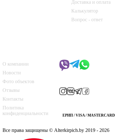
50Б
Доставка и оплата
Калькулятор
📞
+375 33 690 10 40
Вопрос - ответ
📞
+375 29 182 50 17
✉️
kirpich@art-dom.by
О компании
Чат с менеджером
О компании
Новости
Мы в соцсетях
Фото объектов
Отзывы
Контакты
Способы оплаты
Политика
конфиденциальности
ЕРИП / VISA / MASTERCARD
Все права защищены © Alterkirpich.by 2019
- 2026