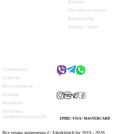
Каталог
📍 г. Минск, Логойский тракт,
50Б
Доставка и оплата
Калькулятор
📞
+375 33 690 10 40
Вопрос - ответ
📞
+375 29 182 50 17
✉️
kirpich@art-dom.by
О компании
Чат с менеджером
О компании
Новости
Мы в соцсетях
Фото объектов
Отзывы
Контакты
Способы оплаты
Политика
конфиденциальности
ЕРИП / VISA / MASTERCARD
Все права защищены © Alterkirpich.by 2019
- 2026