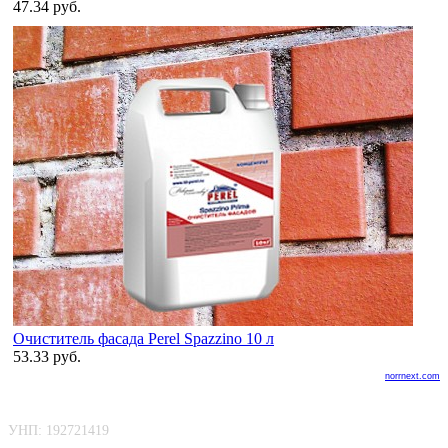
47.34 руб.
Очиститель фасада Perel Spazzino 10 л
53.33 руб.
norrnext.com
ООО «БелАртДом»
Покупателю
УНП: 192721419