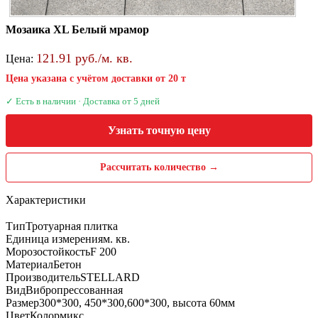
Мозаика XL Белый мрамор
121.91 руб./м. кв.
Цена:
Цена указана с учётом доставки от 20 т
✓ Есть в наличии · Доставка от 5 дней
Узнать точную цену
Рассчитать количество →
Характеристики
Тип
Тротуарная плитка
Единица измерения
м. кв.
Морозостойкость
F 200
Материал
Бетон
Производитель
STELLARD
Вид
Вибропрессованная
Размер
300*300, 450*300,600*300, высота 60мм
Цвет
Колормикс