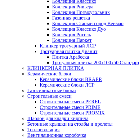
Коллекция Классико
Коллекция Ривьера
Коллекция Прямоугольник
Газонная решетка
Коллекция Старый город Веймар
Коллекция Классико Дуо
Коллекция Ригель
Коллекция Паркет
Клинкер тротуарный ЛСР
Тротуарная плитка Дианит
Плитка Арабеска
Тротуарная плитка 200х100х50 Стандар
КЛИНКЕРНАЯ ПЛИТКА
Керамические блоки
Керамические блоки BRAER
Керамические блоки ЛСР
Газосиликатные блоки
Строительные смеси
Строительные смеси PEREL
Строительные смеси PRIME
Строительные смеси PROMIX
Шаблон для кладки кирпича
Бетонные крышки на столбы и пролеты
Теплоизоляция
Вентиляционная коробочка