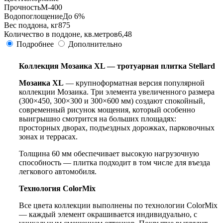
Прочность
М-400
Водопоглощение
До 6%
Вес поддона, кг
875
Количество в поддоне, кв.метров
6,48
Подробнее
Дополнительно
Коллекция Мозаика XL — тротуарная плитка Stellard
Мозаика XL
— крупноформатная версия популярной
коллекции Мозаика. Три элемента увеличенного размера
(300×450, 300×300 и 300×600 мм) создают спокойный,
современный рисунок мощения, который особенно
выигрышно смотрится на больших площадях:
просторных дворах, подъездных дорожках, парковочных
зонах и террасах.
Толщина 60 мм обеспечивает высокую нагрузочную
способность — плитка подходит в том числе для въезда
легкового автомобиля.
Технология ColorMix
Все цвета коллекции выполнены по технологии ColorMix
— каждый элемент окрашивается индивидуально, с