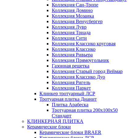
Коллекция Сан-Тропе
Коллекция Домино
Коллекция Мозаика
Коллекция Венусбергер
Коллекция Лувр
Коллекция Триада
Коллекция Сити
Коллекция Классико круговая
Коллекция Классико
Коллекция Ривьера
Коллекция Прямоугольник
Газонная решетка
Коллекция Старый город Веймар
Коллекция Классико Дуо
Коллекция Ригель
Коллекция Паркет
Клинкер тротуарный ЛСР
Тротуарная плитка Дианит
Плитка Арабеска
Тротуарная плитка 200х100х50
Стандарт
КЛИНКЕРНАЯ ПЛИТКА
Керамические блоки
Керамические блоки BRAER
Керамические блоки ЛСР