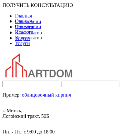
ПОЛУЧИТЬ КОНСУЛЬТАЦИЮ
Главная
Главная
О компании
О компании
Новости
Новости
Калькулятор
Калькулятор
Услуги
Услуги
Пример:
облицовочный кирпич
г. Минск,
Логойский тракт, 50Б
Пн. - Пт.: с 9:00 до 18:00