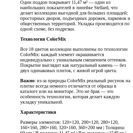
Один поддон покрывает 11,47 м² — один из
наибольших показателей в линейке Stellard, что
делает коллекцию выгодной для больших площадей:
просторных дворов, подъездных дорожек, парковок и
общественных территорий. Укладка производится по
одной схеме, без подрезки.
Технология ColorMix
Все 18 цветов коллекции выполнены по технологии
ColorMix: каждый элемент окрашивается
индивидуально с уникальным смешением оттенков.
Покрытие выглядит как натуральный камень — без
двух одинаковых плиток, с живой игрой цвета.
Важно
: из-за природы ColorMix реальный рисунок на
плитке всегда немного отличается от образца в
каталоге или на мониторе. Это не брак — это
особенность технологии, которая делает каждую
укладку уникальной.
Характеристики
Размеры элементов: 120×120, 200×120, 280×120,
160×160, 280×160, 320×160, 360×200 мм | Толщина:
60 мм | В поддоне: 11,47 м² | Вес поддона: ~1549 кг |