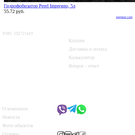
Гидрофобизатор Perel Impregno, 5л
55.72 руб.
norrnext.com
ООО «БелАртДом»
Покупателю
УНП: 192721419
Каталог
📍 г. Минск, Логойский тракт,
50Б
Доставка и оплата
Калькулятор
📞
+375 33 690 10 40
Вопрос - ответ
📞
+375 29 182 50 17
✉️
kirpich@art-dom.by
О компании
Чат с менеджером
О компании
Новости
Мы в соцсетях
Фото объектов
Отзывы