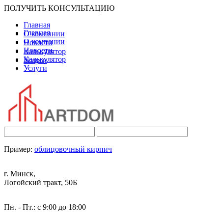
ПОЛУЧИТЬ КОНСУЛЬТАЦИЮ
Главная
Главная
О компании
О компании
Новости
Новости
Калькулятор
Калькулятор
Услуги
Услуги
Пример:
облицовочный кирпич
г. Минск,
Логойский тракт, 50Б
Пн. - Пт.: с 9:00 до 18:00