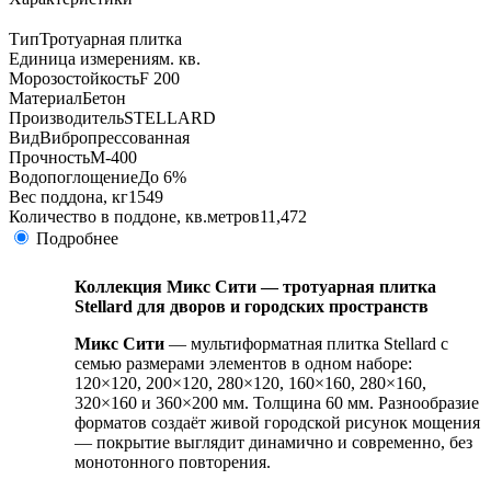
Тип
Тротуарная плитка
Единица измерения
м. кв.
Морозостойкость
F 200
Материал
Бетон
Производитель
STELLARD
Вид
Вибропрессованная
Прочность
М-400
Водопоглощение
До 6%
Вес поддона, кг
1549
Количество в поддоне, кв.метров
11,472
Подробнее
Коллекция Микс Сити — тротуарная плитка
Stellard для дворов и городских пространств
Микс Сити
— мультиформатная плитка Stellard с
семью размерами элементов в одном наборе:
120×120, 200×120, 280×120, 160×160, 280×160,
320×160 и 360×200 мм. Толщина 60 мм. Разнообразие
форматов создаёт живой городской рисунок мощения
— покрытие выглядит динамично и современно, без
монотонного повторения.