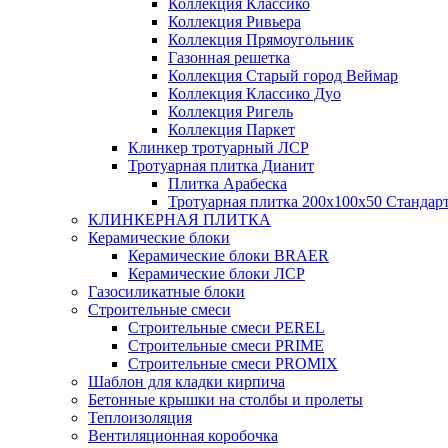
Коллекция Классико
Коллекция Ривьера
Коллекция Прямоугольник
Газонная решетка
Коллекция Старый город Веймар
Коллекция Классико Дуо
Коллекция Ригель
Коллекция Паркет
Клинкер тротуарный ЛСР
Тротуарная плитка Дианит
Плитка Арабеска
Тротуарная плитка 200х100х50 Стандар
КЛИНКЕРНАЯ ПЛИТКА
Керамические блоки
Керамические блоки BRAER
Керамические блоки ЛСР
Газосиликатные блоки
Строительные смеси
Строительные смеси PEREL
Строительные смеси PRIME
Строительные смеси PROMIX
Шаблон для кладки кирпича
Бетонные крышки на столбы и пролеты
Теплоизоляция
Вентиляционная коробочка