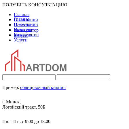
ПОЛУЧИТЬ КОНСУЛЬТАЦИЮ
Главная
Главная
О компании
О компании
Новости
Новости
Калькулятор
Калькулятор
Услуги
Услуги
Пример:
облицовочный кирпич
г. Минск,
Логойский тракт, 50Б
Пн. - Пт.: с 9:00 до 18:00