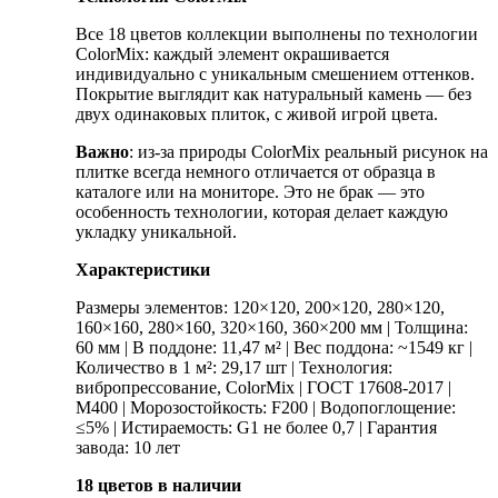
Все 18 цветов коллекции выполнены по технологии
ColorMix: каждый элемент окрашивается
индивидуально с уникальным смешением оттенков.
Покрытие выглядит как натуральный камень — без
двух одинаковых плиток, с живой игрой цвета.
Важно
: из-за природы ColorMix реальный рисунок на
плитке всегда немного отличается от образца в
каталоге или на мониторе. Это не брак — это
особенность технологии, которая делает каждую
укладку уникальной.
Характеристики
Размеры элементов: 120×120, 200×120, 280×120,
160×160, 280×160, 320×160, 360×200 мм | Толщина:
60 мм | В поддоне: 11,47 м² | Вес поддона: ~1549 кг |
Количество в 1 м²: 29,17 шт | Технология:
вибропрессование, ColorMix | ГОСТ 17608-2017 |
М400 | Морозостойкость: F200 | Водопоглощение:
≤5% | Истираемость: G1 не более 0,7 | Гарантия
завода: 10 лет
18 цветов в наличии