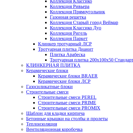
Коллекция Классико
Коллекция Ривьера
Коллекция Прямоугольник
Газонная решетка
Коллекция Старый город Веймар
Коллекция Классико Дуо
Коллекция Ригель
Коллекция Паркет
Клинкер тротуарный ЛСР
Тротуарная плитка Дианит
Плитка Арабеска
Тротуарная плитка 200х100х50 Стандар
КЛИНКЕРНАЯ ПЛИТКА
Керамические блоки
Керамические блоки BRAER
Керамические блоки ЛСР
Газосиликатные блоки
Строительные смеси
Строительные смеси PEREL
Строительные смеси PRIME
Строительные смеси PROMIX
Шаблон для кладки кирпича
Бетонные крышки на столбы и пролеты
Теплоизоляция
Вентиляционная коробочка