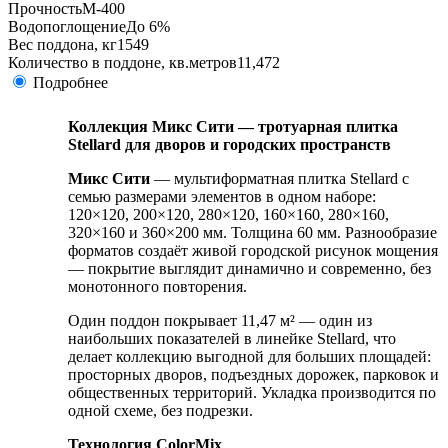
Прочность
М-400
Водопоглощение
До 6%
Вес поддона, кг
1549
Количество в поддоне, кв.метров
11,472
Подробнее
Коллекция Микс Сити — тротуарная плитка
Stellard для дворов и городских пространств
Микс Сити
— мультиформатная плитка Stellard с
семью размерами элементов в одном наборе:
120×120, 200×120, 280×120, 160×160, 280×160,
320×160 и 360×200 мм. Толщина 60 мм. Разнообразие
форматов создаёт живой городской рисунок мощения
— покрытие выглядит динамично и современно, без
монотонного повторения.
Один поддон покрывает 11,47 м² — один из
наибольших показателей в линейке Stellard, что
делает коллекцию выгодной для больших площадей:
просторных дворов, подъездных дорожек, парковок и
общественных территорий. Укладка производится по
одной схеме, без подрезки.
Технология ColorMix