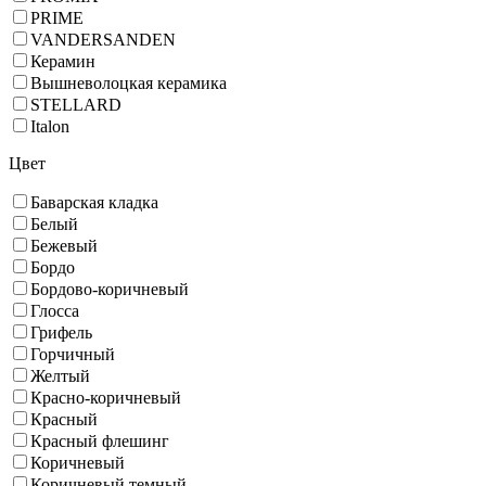
PRIME
VANDERSANDEN
Керамин
Вышневолоцкая керамика
STELLARD
Italon
Цвет
Баварская кладка
Белый
Бежевый
Бордо
Бордово-коричневый
Глосса
Грифель
Горчичный
Желтый
Красно-коричневый
Красный
Красный флешинг
Коричневый
Коричневый темный