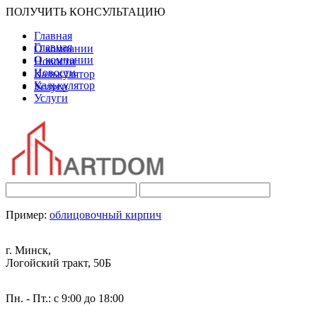
ПОЛУЧИТЬ КОНСУЛЬТАЦИЮ
Главная
Главная
О компании
О компании
Новости
Новости
Калькулятор
Калькулятор
Услуги
Услуги
Пример:
облицовочный кирпич
г. Минск,
Логойский тракт, 50Б
Пн. - Пт.: с 9:00 до 18:00