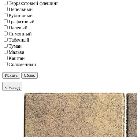
Терракотовый флешинг
Пепельный
Рубиновый
Графитовый
Палевый
Лимонный
Табачный
Туман
Мальва
Каштан
Соломенный