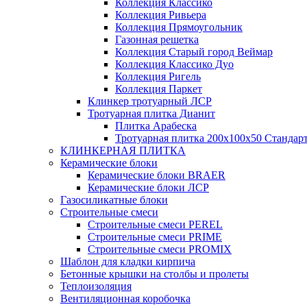
Коллекция Классико
Коллекция Ривьера
Коллекция Прямоугольник
Газонная решетка
Коллекция Старый город Веймар
Коллекция Классико Дуо
Коллекция Ригель
Коллекция Паркет
Клинкер тротуарный ЛСР
Тротуарная плитка Дианит
Плитка Арабеска
Тротуарная плитка 200х100х50 Стандар
КЛИНКЕРНАЯ ПЛИТКА
Керамические блоки
Керамические блоки BRAER
Керамические блоки ЛСР
Газосиликатные блоки
Строительные смеси
Строительные смеси PEREL
Строительные смеси PRIME
Строительные смеси PROMIX
Шаблон для кладки кирпича
Бетонные крышки на столбы и пролеты
Теплоизоляция
Вентиляционная коробочка