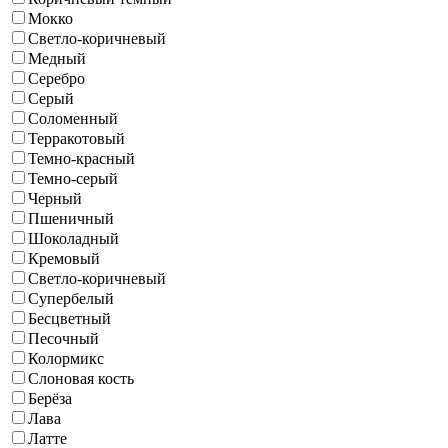
Мокко
Светло-коричневый
Медный
Серебро
Серый
Соломенный
Терракотовый
Темно-красный
Темно-серый
Черный
Пшеничный
Шоколадный
Кремовый
Светло-коричневый
Супербелый
Бесцветный
Песочный
Колормикс
Слоновая кость
Берёза
Лава
Латте