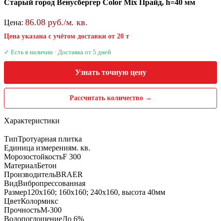
Старый город Венусбергер Color Mix Прайд, h=40 мм
86.08 руб./м. кв.
Цена:
Цена указана с учётом доставки от 20 т
✓ Есть в наличии · Доставка от 5 дней
Узнать точную цену
Рассчитать количество →
Характеристики
Тип
Тротуарная плитка
Единица измерения
м. кв.
Морозостойкость
F 300
Материал
Бетон
Производитель
BRAER
Вид
Вибропрессованная
Размер
120х160; 160х160; 240х160, высота 40мм
Цвет
Колормикс
Прочность
М-300
Водопоглощение
До 6%