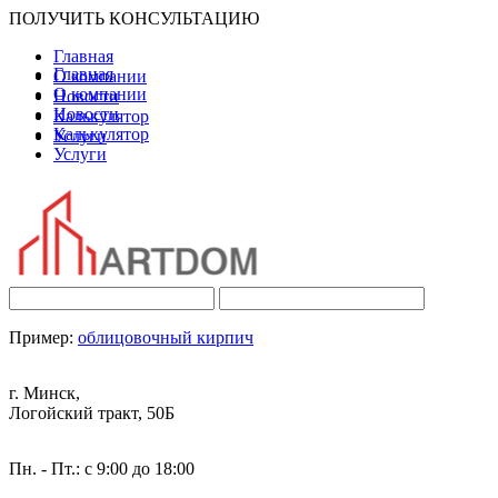
ПОЛУЧИТЬ КОНСУЛЬТАЦИЮ
Главная
Главная
О компании
О компании
Новости
Новости
Калькулятор
Калькулятор
Услуги
Услуги
Пример:
облицовочный кирпич
г. Минск,
Логойский тракт, 50Б
Пн. - Пт.: с 9:00 до 18:00