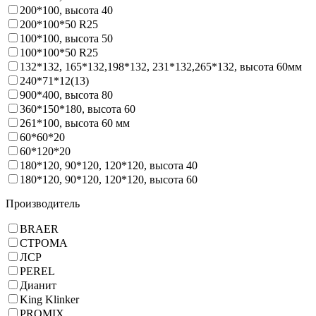
200*100, высота 40
200*100*50 R25
100*100, высота 50
100*100*50 R25
132*132, 165*132,198*132, 231*132,265*132, высота 60мм
240*71*12(13)
900*400, высота 80
360*150*180, высота 60
261*100, высота 60 мм
60*60*20
60*120*20
180*120, 90*120, 120*120, высота 40
180*120, 90*120, 120*120, высота 60
Производитель
BRAER
СТРОМА
ЛСР
PEREL
Дианит
King Klinker
PROMIX