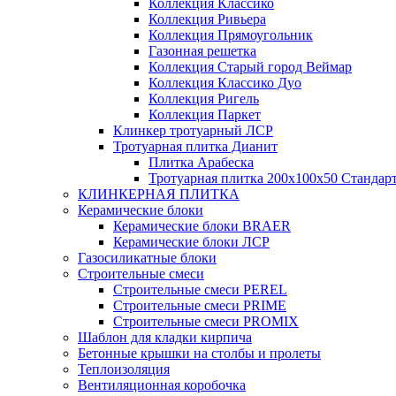
Коллекция Классико
Коллекция Ривьера
Коллекция Прямоугольник
Газонная решетка
Коллекция Старый город Веймар
Коллекция Классико Дуо
Коллекция Ригель
Коллекция Паркет
Клинкер тротуарный ЛСР
Тротуарная плитка Дианит
Плитка Арабеска
Тротуарная плитка 200х100х50 Стандар
КЛИНКЕРНАЯ ПЛИТКА
Керамические блоки
Керамические блоки BRAER
Керамические блоки ЛСР
Газосиликатные блоки
Строительные смеси
Строительные смеси PEREL
Строительные смеси PRIME
Строительные смеси PROMIX
Шаблон для кладки кирпича
Бетонные крышки на столбы и пролеты
Теплоизоляция
Вентиляционная коробочка