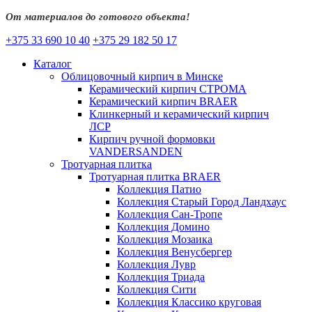
От материалов до готового объекта!
+375 33 690 10 40
+375 29 182 50 17
Каталог
Облицовочный кирпич в Минске
Керамический кирпич СТРОМА
Керамический кирпич BRAER
Клинкерный и керамический кирпич
ЛСР
Кирпич ручной формовки
VANDERSANDEN
Тротуарная плитка
Тротуарная плитка BRAER
Коллекция Патио
Коллекция Старый Город Ландхаус
Коллекция Сан-Тропе
Коллекция Домино
Коллекция Мозаика
Коллекция Венусбергер
Коллекция Лувр
Коллекция Триада
Коллекция Сити
Коллекция Классико круговая