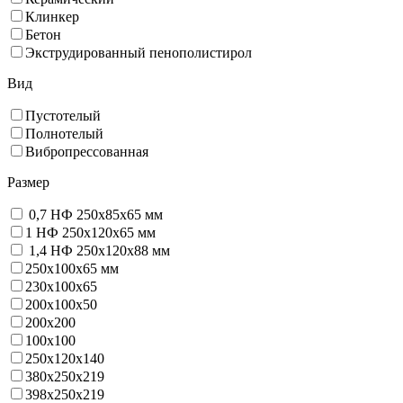
Клинкер
Бетон
Экструдированный пенополистирол
Вид
Пустотелый
Полнотелый
Вибропрессованная
Размер
0,7 НФ 250х85х65 мм
1 НФ 250х120х65 мм
1,4 НФ 250х120х88 мм
250х100х65 мм
230х100х65
200x100x50
200х200
100х100
250х120х140
380х250х219
398х250х219